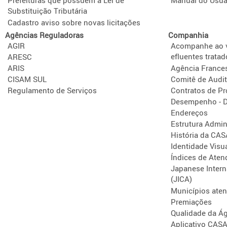
Prefeituras que possuem a Lei de
Manual do Usuá
Substituição Tributária
Cadastro aviso sobre novas licitações
Agências Reguladoras
Companhia
AGIR
Acompanhe ao v
efluentes tratad
ARESC
ARIS
Agência France
CISAM SUL
Comitê de Audit
Regulamento de Serviços
Contratos de P
Desempenho - D
Endereços
Estrutura Admini
História da CA
Identidade Visu
Índices de Aten
Japanese Intern
(JICA)
Municípios ate
Premiações
Qualidade da Á
Aplicativo CAS