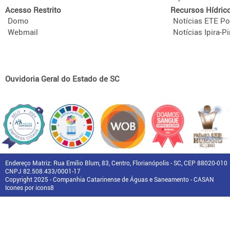
Acesso Restrito
Recursos Hídric
Domo
Notícias ETE Po
Webmail
Notícias Ipira-Pi
Ouvidoria Geral do Estado de SC
Endereço Matriz: Rua Emílio Blum, 83, Centro, Florianópolis - SC, CEP 88020-010
CNPJ 82.508.433/0001-17
Copyright 2025 - Companhia Catarinense de Águas e Saneamento - CASAN
Icones por icons8