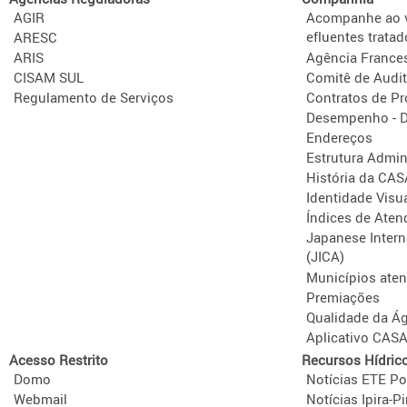
AGIR
Acompanhe ao v
efluentes tratad
ARESC
ARIS
Agência France
CISAM SUL
Comitê de Audit
Regulamento de Serviços
Contratos de P
Desempenho - D
Endereços
Estrutura Admini
História da CA
Identidade Visu
Índices de Aten
Japanese Intern
(JICA)
Municípios ate
Premiações
Qualidade da Á
Aplicativo CAS
Acesso Restrito
Recursos Hídric
Domo
Notícias ETE Po
Webmail
Notícias Ipira-Pi