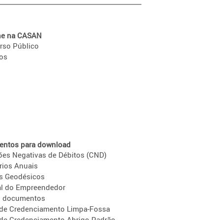
he na CASAN
rso Público
ios
ntos para download
ões Negativas de Débitos (CND)
rios Anuais
s Geodésicos
l do Empreendedor
s documentos
 de Credenciamento Limpa-Fossa
 de Credenciamento Abrigo Padrão