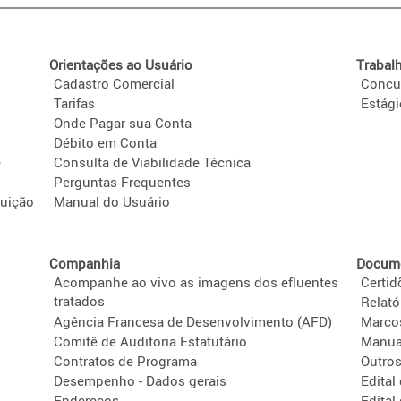
Orientações ao Usuário
Trabal
Cadastro Comercial
Concu
Tarifas
Estág
Onde Pagar sua Conta
Débito em Conta
e
Consulta de Viabilidade Técnica
Perguntas Frequentes
tuição
Manual do Usuário
Companhia
Docume
Acompanhe ao vivo as imagens dos efluentes
Certid
tratados
Relató
Agência Francesa de Desenvolvimento (AFD)
Marco
Comitê de Auditoria Estatutário
Manua
Contratos de Programa
Outro
Desempenho - Dados gerais
Edital
Endereços
Edital