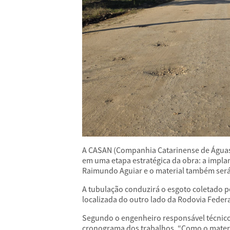
A CASAN (Companhia Catarinense de Águas
em uma etapa estratégica da obra: a implan
Raimundo Aguiar e o material também será 
A tubulação conduzirá o esgoto coletado pe
localizada do outro lado da Rodovia Federa
Segundo o engenheiro responsável técnico 
cronograma dos trabalhos. “Como o materi