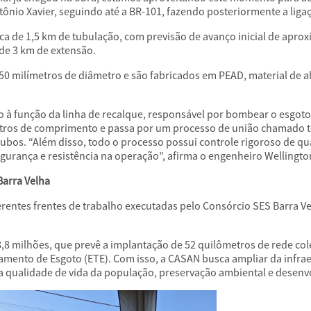
ntônio Xavier, seguindo até a BR-101, fazendo posteriormente a liga
rca de 1,5 km de tubulação, com previsão de avanço inicial de apr
a de 3 km de extensão.
0 milímetros de diâmetro e são fabricados em PEAD, material de al
o à função da linha de recalque, responsável por bombear o esgoto 
os de comprimento e passa por um processo de união chamado term
 tubos. “Além disso, todo o processo possui controle rigoroso de 
gurança e resistência na operação”, afirma o engenheiro Wellingto
arra Velha
erentes frentes de trabalho executadas pelo Consórcio SES Barra
,8 milhões, que prevê a implantação de 52 quilômetros de rede colet
tamento de Esgoto (ETE). Com isso, a CASAN busca ampliar da infr
a qualidade de vida da população, preservação ambiental e desen