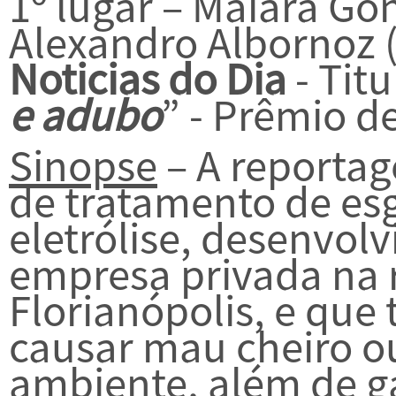
1º lugar – Maiara Gon
Alexandro Albornoz (
Noticias do Dia
- Titu
e adubo
” - Prêmio de
Sinopse
– A reporta
de tratamento de esg
eletrólise, desenvol
empresa privada na 
Florianópolis, e que 
causar mau cheiro o
ambiente, além de g