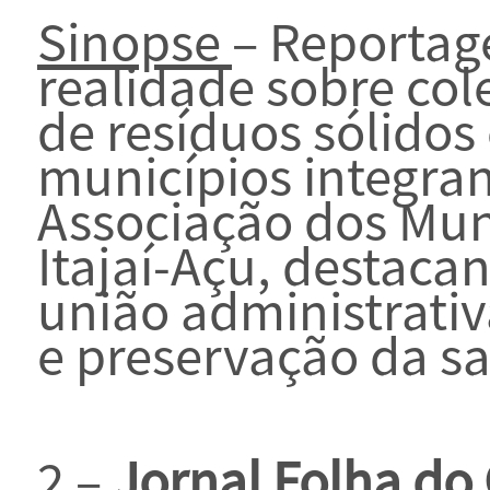
Sinopse
– Reportag
realidade sobre col
de resíduos sólidos
municípios integra
Associação dos Muni
Itajaí-Açu, destaca
união administrativ
e preservação da s
2 –
Jornal Folha do