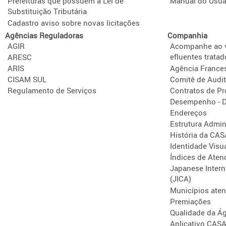
Prefeituras que possuem a Lei de
Manual do Usuá
Substituição Tributária
Cadastro aviso sobre novas licitações
Agências Reguladoras
Companhia
AGIR
Acompanhe ao v
efluentes tratad
ARESC
ARIS
Agência France
CISAM SUL
Comitê de Audit
Regulamento de Serviços
Contratos de P
Desempenho - D
Endereços
Estrutura Admini
História da CA
Identidade Visu
Índices de Aten
Japanese Intern
(JICA)
Municípios ate
Premiações
Qualidade da Á
Aplicativo CAS