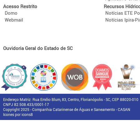
Acesso Restrito
Recursos Hídric
Domo
Notícias ETE Po
Webmail
Notícias Ipira-Pi
Ouvidoria Geral do Estado de SC
Endereço Matriz: Rua Emílio Blum, 83, Centro, Florianópolis - SC, CEP 88020-010
CNPJ 82.508.433/0001-17
Copyright 2025 - Companhia Catarinense de Águas e Saneamento - CASAN
Icones por icons8