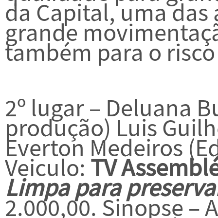
da Capital, uma das 
grande movimentação
também para o risco 
2º lugar – Deluana B
produção) Luis Guilh
Everton Medeiros (E
Veiculo:
TV Assemblé
Limpa para preservar
2.000,00. Sinopse – 