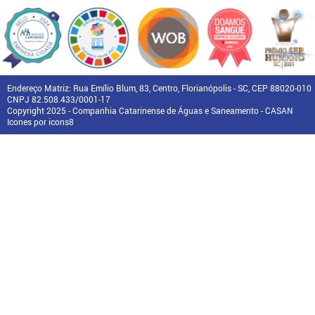
Endereço Matriz: Rua Emílio Blum, 83, Centro, Florianópolis - SC, CEP 88020-010
CNPJ 82.508.433/0001-17
Copyright 2025 - Companhia Catarinense de Águas e Saneamento - CASAN
Icones por icons8