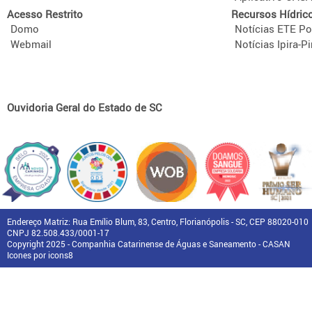
Acesso Restrito
Recursos Hídric
Domo
Notícias ETE Po
Webmail
Notícias Ipira-Pi
Ouvidoria Geral do Estado de SC
Endereço Matriz: Rua Emílio Blum, 83, Centro, Florianópolis - SC, CEP 88020-010
CNPJ 82.508.433/0001-17
Copyright 2025 - Companhia Catarinense de Águas e Saneamento - CASAN
Icones por icons8