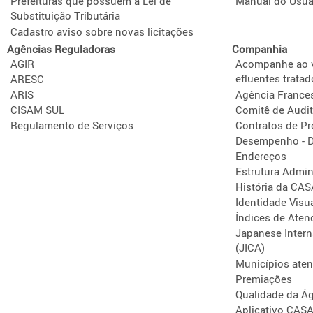
Prefeituras que possuem a Lei de
Manual do Usuá
Substituição Tributária
Cadastro aviso sobre novas licitações
Agências Reguladoras
Companhia
AGIR
Acompanhe ao v
efluentes tratad
ARESC
ARIS
Agência France
CISAM SUL
Comitê de Audit
Regulamento de Serviços
Contratos de P
Desempenho - D
Endereços
Estrutura Admini
História da CA
Identidade Visu
Índices de Aten
Japanese Intern
(JICA)
Municípios ate
Premiações
Qualidade da Á
Aplicativo CAS