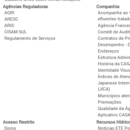
Agências Reguladoras
Companhia
AGIR
Acompanhe ao v
efluentes tratad
ARESC
ARIS
Agência France
CISAM SUL
Comitê de Audit
Regulamento de Serviços
Contratos de P
Desempenho - D
Endereços
Estrutura Admini
História da CA
Identidade Visu
Índices de Aten
Japanese Intern
(JICA)
Municípios ate
Premiações
Qualidade da Á
Aplicativo CAS
Acesso Restrito
Recursos Hídric
Domo
Notícias ETE Po