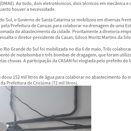
(DMAE). Ao todo, dois eletrotécnicos, dois técnicos em mecânica 
uanto houver a necessidade.
 do Sul, o Governo de Santa Catarina se mobilizou em diversas fren
da pela Prefeitura de Canoas para colaborar na drenagem de uma E
etomada do abastecimento da cidade. Prontamente a diretoria emp
salta o diretor-presidente da Casan, Edson Moritz Martins da Silv
 Rio Grande do Sul foi mobilizada no dia 6 de maio. Três colabor
mento de motobomba e três bombas de dragagem, que foram utiliz
as chuvas. A participação da CASAN foi elogiada pelo prefeito do 
u 152 mil litros de água para colaborar no abastecimento do esta
da Prefeitura de Criciúma (72 mil litros).