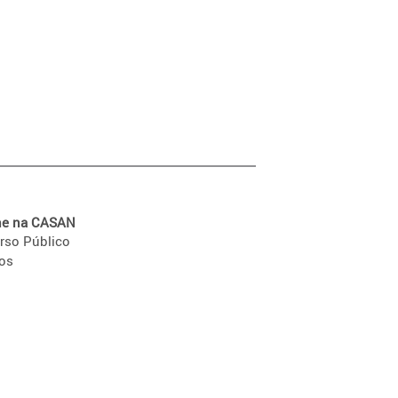
he na CASAN
rso Público
ios